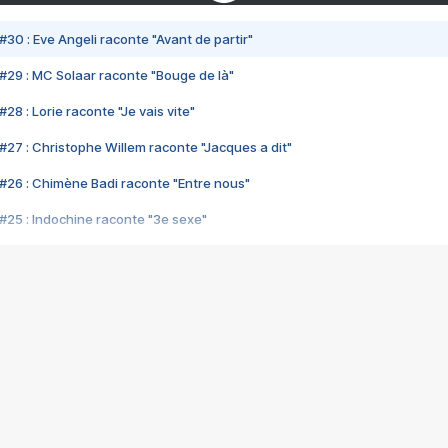
#30 : Eve Angeli raconte "Avant de partir"
#29 : MC Solaar raconte "Bouge de là"
28 : Lorie raconte "Je vais vite"
#27 : Christophe Willem raconte "Jacques a dit"
#26 : Chimène Badi raconte "Entre nous"
#25 : Indochine raconte "3e sexe"
#24 : Zaho raconte "C'est chelou"
#23 : Patrick Bruel raconte "Au café des délices"
#22 : Kyo raconte "Le chemin"
#21 : Nolwenn Leroy raconte "Cassé"
#20 : Patrick Hernandez raconte "Born to be alive"
#19 : Lorie raconte "Près de moi"