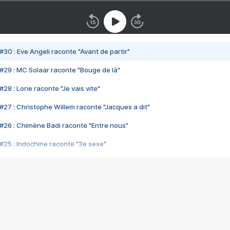
#30 : Eve Angeli raconte "Avant de partir"
#29 : MC Solaar raconte "Bouge de là"
28 : Lorie raconte "Je vais vite"
#27 : Christophe Willem raconte "Jacques a dit"
#26 : Chimène Badi raconte "Entre nous"
#25 : Indochine raconte "3e sexe"
#24 : Zaho raconte "C'est chelou"
#23 : Patrick Bruel raconte "Au café des délices"
#22 : Kyo raconte "Le chemin"
#21 : Nolwenn Leroy raconte "Cassé"