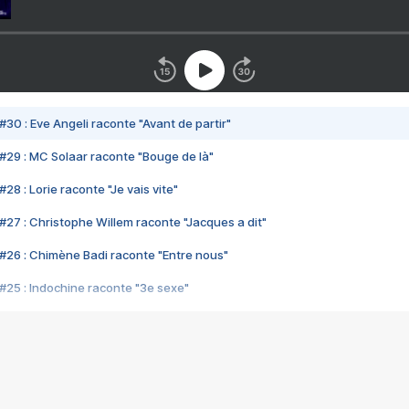
#30 : Eve Angeli raconte "Avant de partir"
#29 : MC Solaar raconte "Bouge de là"
28 : Lorie raconte "Je vais vite"
#27 : Christophe Willem raconte "Jacques a dit"
#26 : Chimène Badi raconte "Entre nous"
#25 : Indochine raconte "3e sexe"
#24 : Zaho raconte "C'est chelou"
#23 : Patrick Bruel raconte "Au café des délices"
#22 : Kyo raconte "Le chemin"