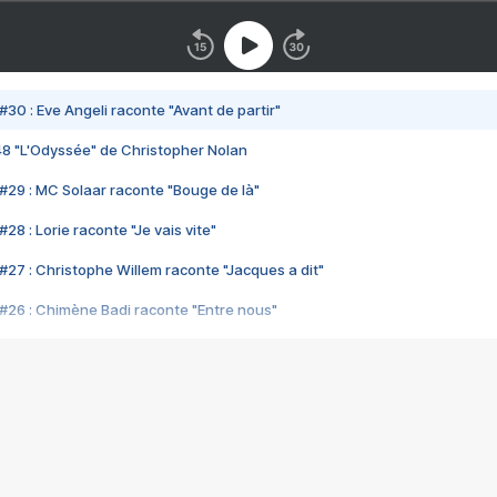
#30 : Eve Angeli raconte "Avant de partir"
48 "L'Odyssée" de Christopher Nolan
#29 : MC Solaar raconte "Bouge de là"
28 : Lorie raconte "Je vais vite"
#27 : Christophe Willem raconte "Jacques a dit"
#26 : Chimène Badi raconte "Entre nous"
#25 : Indochine raconte "3e sexe"
#24 : Zaho raconte "C'est chelou"
#23 : Patrick Bruel raconte "Au café des délices"
#22 : Kyo raconte "Le chemin"