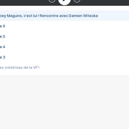
bey Maguire, c'est lui ! Rencontre avec Damien Witecka
e 6
e 5
e 4
e 3
s créatrices de la VF !
e 2
e 1
e Mektoub My Love arrive enfin ! Rencontre avec Shaïn Boumedine et Sal
i : après Toni en famille
elle réalise le bouleversant Dites lui que je l'aime