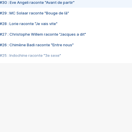
#30 : Eve Angeli raconte "Avant de partir"
#29 : MC Solaar raconte "Bouge de là"
28 : Lorie raconte "Je vais vite"
#27 : Christophe Willem raconte "Jacques a dit"
#26 : Chimène Badi raconte "Entre nous"
#25 : Indochine raconte "3e sexe"
#24 : Zaho raconte "C'est chelou"
#23 : Patrick Bruel raconte "Au café des délices"
#22 : Kyo raconte "Le chemin"
#21 : Nolwenn Leroy raconte "Cassé"
#20 : Patrick Hernandez raconte "Born to be alive"
#19 : Lorie raconte "Près de moi"
#18 : Michael Jones raconte "A nos actes manqués" (avec Jean-Jacque