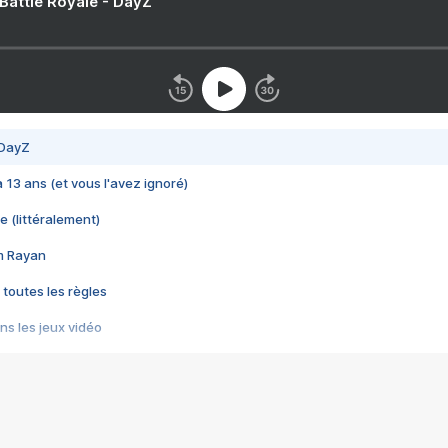
 Battle Royale - DayZ
 DayZ
 a 13 ans (et vous l'avez ignoré)
e (littéralement)
im Rayan
 toutes les règles
s les jeux vidéo
us choquant de Rockstar ? - Le scandale BULLY
e plus moche de Steam
du RÊVE tourne au CAUCHEMAR