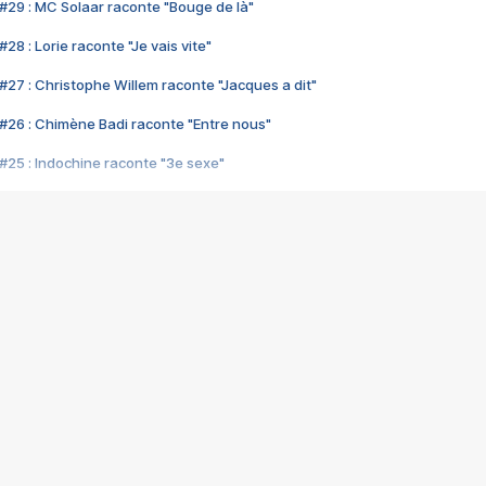
#29 : MC Solaar raconte "Bouge de là"
28 : Lorie raconte "Je vais vite"
#27 : Christophe Willem raconte "Jacques a dit"
#26 : Chimène Badi raconte "Entre nous"
#25 : Indochine raconte "3e sexe"
#24 : Zaho raconte "C'est chelou"
#23 : Patrick Bruel raconte "Au café des délices"
#22 : Kyo raconte "Le chemin"
#21 : Nolwenn Leroy raconte "Cassé"
#20 : Patrick Hernandez raconte "Born to be alive"
#19 : Lorie raconte "Près de moi"
#18 : Michael Jones raconte "A nos actes manqués" (avec Jean-Jacque
#17 : Khaled raconte "Aïcha"