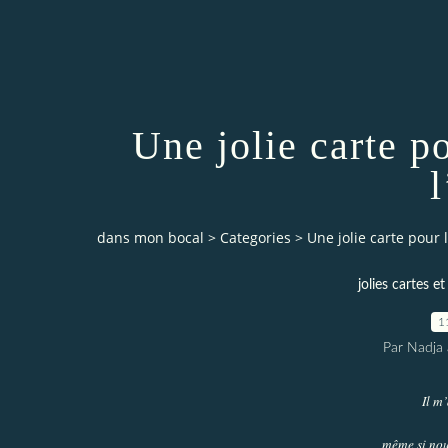
Une jolie carte p
dans mon bocal
>
Categories
>
Une jolie carte pour 
jolies cartes e
1
Par Nadja 
Il m’
même si nou