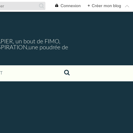
Connexion
+
Créer mon blog
PIER, un bout de FIMO,
SPIRATION,une poudrée de
T