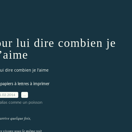
our lui dire combien je
l’aime
lui dire combien je l’aime
t papiers à lettres à imprimer
1.02.2014
…
alias comme un poisson
arrive quelque fois,
s vivons sous le même toit,