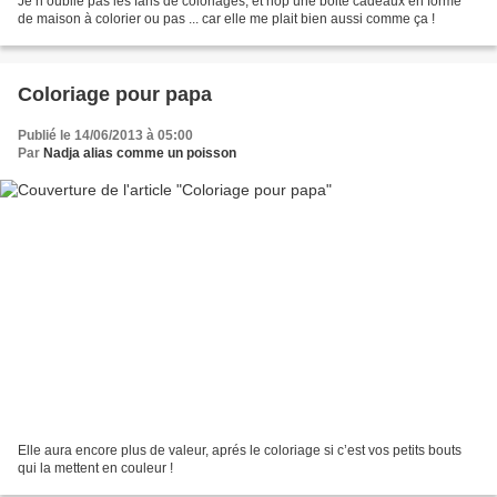
Je n’oublie pas les fans de coloriages, et hop une boite cadeaux en forme
de maison à colorier ou pas ... car elle me plait bien aussi comme ça !
Coloriage pour papa
Publié le 14/06/2013 à 05:00
Par
Nadja alias comme un poisson
Elle aura encore plus de valeur, aprés le coloriage si c’est vos petits bouts
qui la mettent en couleur !