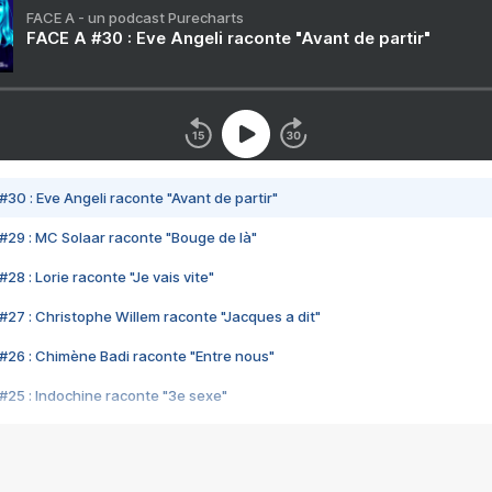
FACE A - un podcast Purecharts
FACE A #30 : Eve Angeli raconte "Avant de partir"
#30 : Eve Angeli raconte "Avant de partir"
#29 : MC Solaar raconte "Bouge de là"
28 : Lorie raconte "Je vais vite"
#27 : Christophe Willem raconte "Jacques a dit"
#26 : Chimène Badi raconte "Entre nous"
#25 : Indochine raconte "3e sexe"
#24 : Zaho raconte "C'est chelou"
#23 : Patrick Bruel raconte "Au café des délices"