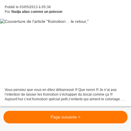
Publié le 03/05/2013 à 05:36
Par
Nadja alias comme un poisson
Vous pensiez que vous en étiez débarrassé !!! Que nenni !!! Je n’ai pas
l’intention de laisser les Koinobori s’échapper du bocal comme ça !!!
Aujourd’hui c’est Koinobori spécial petit z’enfants qui aiment le coloriage. A
la demande de quelques lectrices...
Page suivante >