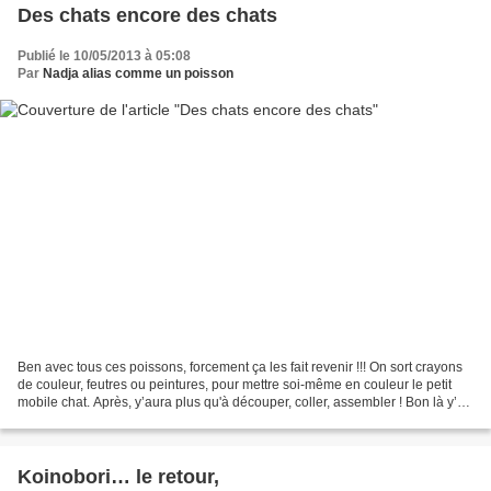
Des chats encore des chats
Publié le 10/05/2013 à 05:08
Par
Nadja alias comme un poisson
Ben avec tous ces poissons, forcement ça les fait revenir !!! On sort crayons
de couleur, feutres ou peintures, pour mettre soi-même en couleur le petit
mobile chat. Après, y’aura plus qu'à découper, coller, assembler ! Bon là y’a
de quoi tenir vos petits...
Koinobori… le retour,