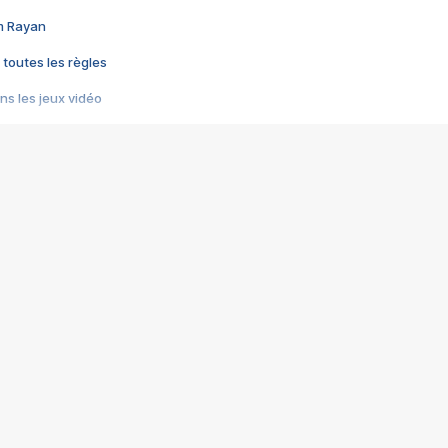
im Rayan
 toutes les règles
s les jeux vidéo
us choquant de Rockstar ? - Le scandale BULLY
e plus moche de Steam
du RÊVE tourne au CAUCHEMAR
pendant 8 heures
it… à tort
umiliés par un jeu vidéo
ire - Final Fantasy 8
ti un empire - Age of Empires
story DOFUS