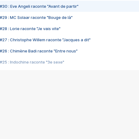
#30 : Eve Angeli raconte "Avant de partir"
#29 : MC Solaar raconte "Bouge de là"
28 : Lorie raconte "Je vais vite"
#27 : Christophe Willem raconte "Jacques a dit"
#26 : Chimène Badi raconte "Entre nous"
#25 : Indochine raconte "3e sexe"
#24 : Zaho raconte "C'est chelou"
#23 : Patrick Bruel raconte "Au café des délices"
#22 : Kyo raconte "Le chemin"
#21 : Nolwenn Leroy raconte "Cassé"
#20 : Patrick Hernandez raconte "Born to be alive"
#19 : Lorie raconte "Près de moi"