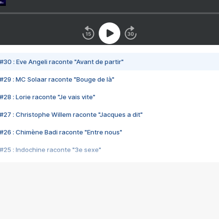
#30 : Eve Angeli raconte "Avant de partir"
#29 : MC Solaar raconte "Bouge de là"
28 : Lorie raconte "Je vais vite"
#27 : Christophe Willem raconte "Jacques a dit"
#26 : Chimène Badi raconte "Entre nous"
#25 : Indochine raconte "3e sexe"
#24 : Zaho raconte "C'est chelou"
#23 : Patrick Bruel raconte "Au café des délices"
#22 : Kyo raconte "Le chemin"