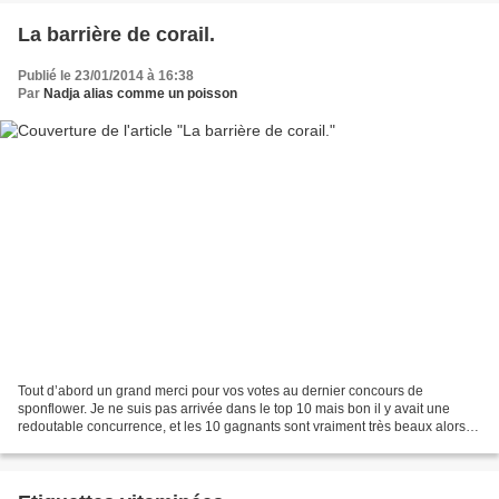
La barrière de corail.
Publié le 23/01/2014 à 16:38
Par
Nadja alias comme un poisson
Tout d’abord un grand merci pour vos votes au dernier concours de
sponflower. Je ne suis pas arrivée dans le top 10 mais bon il y avait une
redoutable concurrence, et les 10 gagnants sont vraiment très beaux alors
sans rancune. Tellement peu que je me...