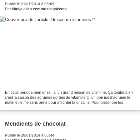
Publié le 21/01/2014 à 06:09
Par
Nadja alias comme un poisson
En cette période bien grise j’ai un grand besoin de vitamine. Ça tombe bien
c’est la saison des agrumes gorgés de vitamine C. un bon jus d’agrume le
matin et je me sens prête pour affronter la grisaille. Pour prolonger les
bienfaits de cette cure de fruits...
Mendients de chocolat
Publié le 20/01/2014 à 06:44