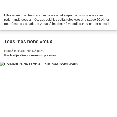
Elles avaient fait les stars l’an passé à cette époque, vous me les avez
redemandé cette année. Les voici les voilà, relookées à la sauce 2014, les
poupées russes carte de vœux. A imprimer à volonté sur du papier à dessin
240 g. Et pour envoyer ses bons...
Tous mes bons vœux
Publié le 15/01/2014 à 06:56
Par
Nadja alias comme un poisson